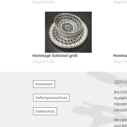
Zeige Details
Zeige De
Hommage Schüssel groß
Hommag
Zeige Details
Zeige De
SERVI
Impressum
Bei CAS
Haftungsausschluss
Auslief
Händen
zurück
Datenschutz
Wir neh
und lie