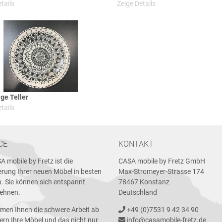
tails
Zeige Details
e Teller
tails
CE
KONTAKT
A mobile by Fretz ist die
CASA mobile by Fretz GmbH
erung Ihrer neuen Möbel in besten
Max-Stromeyer-Strasse 174
. Sie können sich entspannt
78467 Konstanz
lehnen.
Deutschland
men Ihnen die schwere Arbeit ab
+49 (0)7531 9 42 34 90
fern Ihre Möbel und das nicht nur
info@casamobile-fretz.de