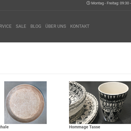
Montag - Freitag: 09:30 -
RVICE
SALE
BLOG
ÜBER UNS
KONTAKT
chale
Hommage Tasse