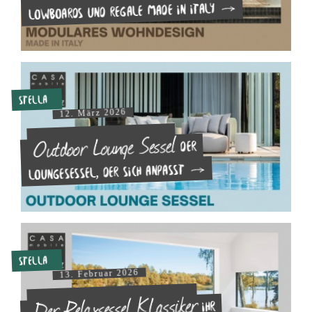
Lowboards und Regale made in Italy
Stella
12. März 2026
Outdoor Lounge Sessel
Der
Loungesessel, der sich anpasst
Stella
13. Februar 2026
Der Relaxsessel KLassiker
Ihr