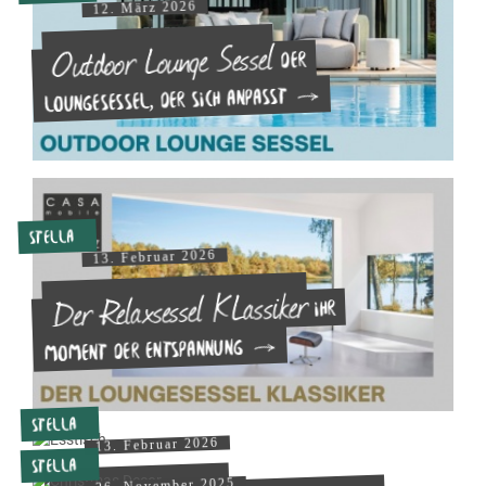
12. März 2026
Outdoor Lounge Sessel
Der
Loungesessel, der sich anpasst
Stella
13. Februar 2026
Der Relaxsessel KLassiker
Ihr
Moment der Entspannung
Stella
13. Februar 2026
Stella
26. November 2025