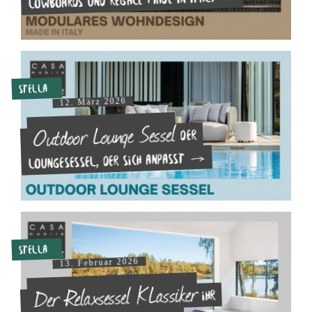
Stella
12. März 2026
Outdoor Lounge Sessel
Der
Loungesessel, der sich anpasst
Stella
13. Februar 2026
Der Relaxsessel KLassiker
Ihr