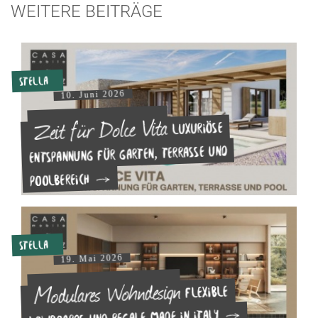
WEITERE BEITRÄGE
Stella
10. Juni 2026
Zeit für Dolce Vita
Luxuriöse
Entspannung für Garten, Terrasse und
Poolbereich
Stella
19. Mai 2026
Modulares Wohndesign
Flexible
Lowboards und Regale made in Italy