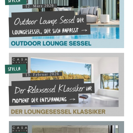
Stella
12. März 2026
Outdoor Lounge Sessel
Der
Loungesessel, der sich anpasst
Stella
13. Februar 2026
Der Relaxsessel KLassiker
Ihr
Moment der Entspannung