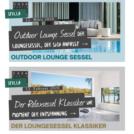
Stella
12. März 2026
Outdoor Lounge Sessel
Der
Loungesessel, der sich anpasst
Stella
13. Februar 2026
Der Relaxsessel KLassiker
Ihr
Moment der Entspannung