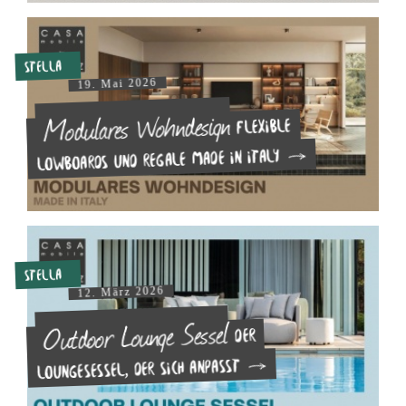
Stella
19. Mai 2026
Modulares Wohndesign
Flexible
Lowboards und Regale made in Italy
Stella
12. März 2026
Outdoor Lounge Sessel
Der
Loungesessel, der sich anpasst