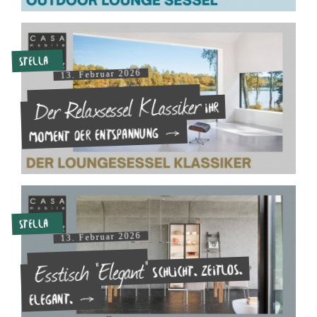
Stella
13. Februar 2026
Der Relaxsessel KLassiker
Ihr
Moment der Entspannung
Stella
13. Februar 2026
Esstisch "Elegant"
Schlicht. Zeitlos.
Elegant.